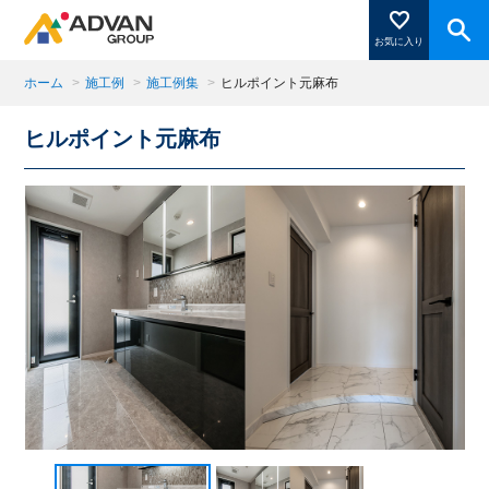
お気に入り
ホーム
>
施工例
>
施工例集
>
ヒルポイント元麻布
ヒルポイント元麻布
商品ページにある「お気に入り登録」を押すと登録した
商品がここに表示されます。
閉じる