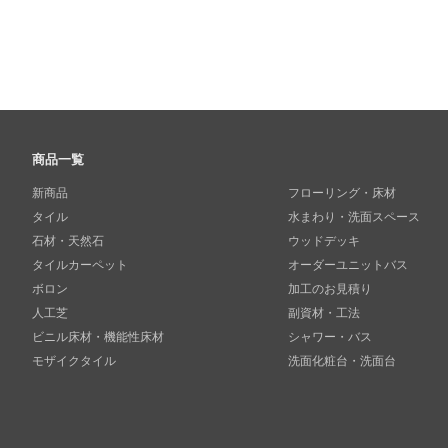
商品一覧
新商品
フローリング・床材
タイル
水まわり・洗面スペース
石材・天然石
ウッドデッキ
タイルカーペット
オーダーユニットバス
ボロン
加工のお見積り
人工芝
副資材・工法
ビニル床材・機能性床材
シャワー・バス
モザイクタイル
洗面化粧台・洗面台