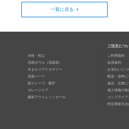
一覧に戻る
ご注文につ
水栓・蛇口
ご利用規約
洗面ボウル（洗面器）
会員規約
水まわりアクセサリー
お支払いにつ
洗面パーツ
配送・送料に
薪ストーブ・暖炉
返品・交換に
ガレージドア
個人情報の取
建材アウトレットセール
コンプライア
特定商取引法