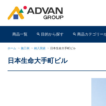
商品一覧
目的から探す
商品カテゴリー
ホーム
>
施工例
>
納入実績
>
日本生命大手町ビル
日本生命大手町ビル
商品ページ