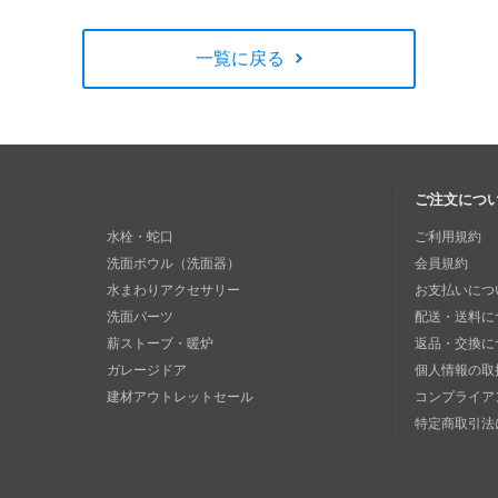
一覧に戻る
ご注文につ
水栓・蛇口
ご利用規約
洗面ボウル（洗面器）
会員規約
水まわりアクセサリー
お支払いにつ
洗面パーツ
配送・送料に
薪ストーブ・暖炉
返品・交換に
ガレージドア
個人情報の取
建材アウトレットセール
コンプライア
特定商取引法