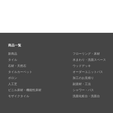
商品一覧
新商品
フローリング・床材
タイル
水まわり・洗面スペース
石材・天然石
ウッドデッキ
タイルカーペット
オーダーユニットバス
ボロン
加工のお見積り
人工芝
副資材・工法
ビニル床材・機能性床材
シャワー・バス
モザイクタイル
洗面化粧台・洗面台