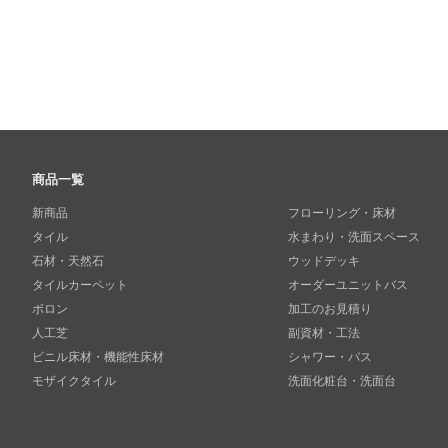
商品一覧
新商品
フローリング・床材
タイル
水まわり・洗面スペース
石材・天然石
ウッドデッキ
タイルカーペット
オーダーユニットバス
ボロン
加工のお見積り
人工芝
副資材・工法
ビニル床材・機能性床材
シャワー・バス
モザイクタイル
洗面化粧台・洗面台