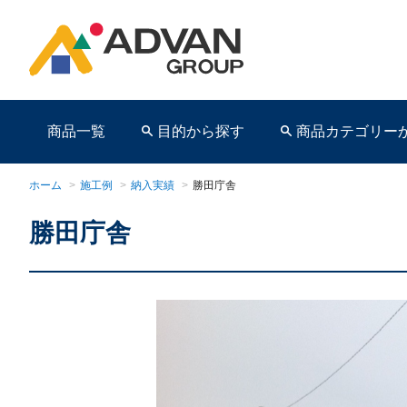
商品一覧
目的から探す
商品カテゴリー
ホーム
>
施工例
>
納入実績
>
勝田庁舎
勝田庁舎
商品ページ