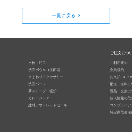
一覧に戻る
ご注文につ
水栓・蛇口
ご利用規約
洗面ボウル（洗面器）
会員規約
水まわりアクセサリー
お支払いにつ
洗面パーツ
配送・送料に
薪ストーブ・暖炉
返品・交換に
ガレージドア
個人情報の取
建材アウトレットセール
コンプライア
特定商取引法