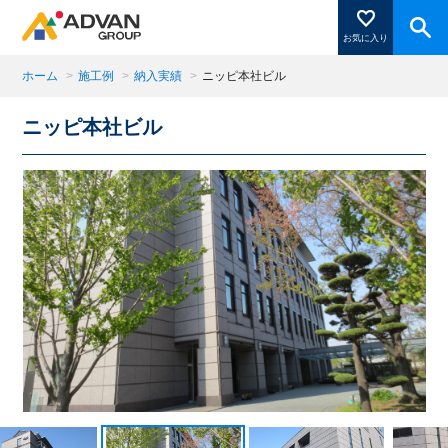
お気に入り
ホーム
>
施工例
>
納入実績
>
ニッピ本社ビル
ニッピ本社ビル
商品ページにある「お気に入り登録」を押すと登録した
商品がここに表示されます。
閉じる