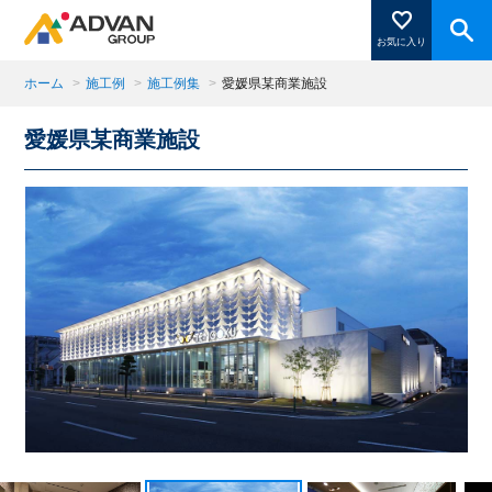
お気に入り
ホーム
>
施工例
>
施工例集
>
愛媛県某商業施設
愛媛県某商業施設
商品ページにある「お気に入り登録」を押すと登録した
商品がここに表示されます。
閉じる