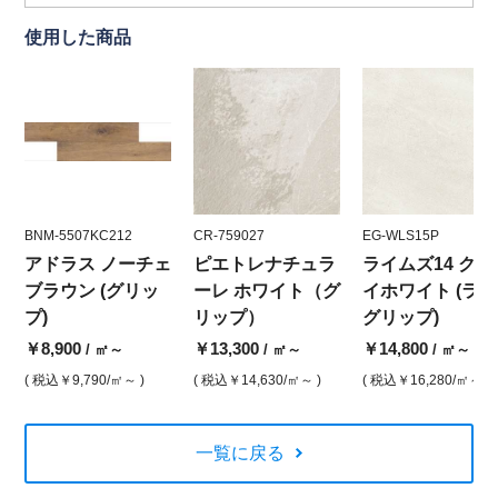
使用した商品
BNM-5507KC212
CR-759027
EG-WLS15P
アドラス ノーチェ
ピエトレナチュラ
ライムズ14 クレ
ブラウン (グリッ
ーレ ホワイト（グ
イホワイト (ラフ
プ)
リップ）
グリップ)
￥8,900
￥13,300
￥14,800
/ ㎡～
/ ㎡～
/ ㎡～
( 税込
￥9,790
/㎡～ )
( 税込
￥14,630
/㎡～ )
( 税込
￥16,280
/㎡～ )
一覧に戻る