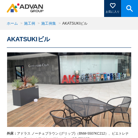
お気に入り
ホーム
>
施工例
>
施工例集
>
AKATSUKIビル
AKATSUKIビル
商品ページにある「お気に入り登録」を押すと登録した
商品がここに表示されます。
閉じる
外床：
アドラス ノーチェブラウン (グリップ)（BNM-5507KC212）、ピエトレナ
外