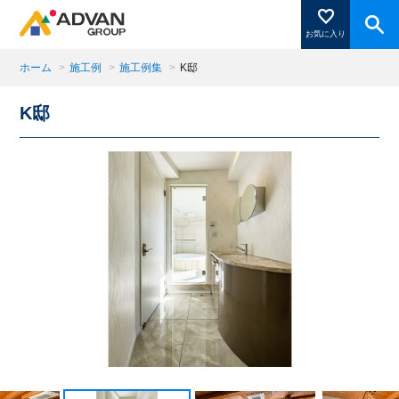
お気に入り
ホーム
>
施工例
>
施工例集
>
K邸
K邸
商品ページにある「お気に入り登録」を押すと登録した
商品がここに表示されます。
閉じる