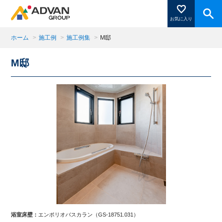
お気に入り
ホーム
>
施工例
>
施工例集
>
M邸
M邸
商品ページにある「お気に入り登録」を押すと登録した
商品がここに表示されます。
閉じる
浴室床壁：
エンポリオバスカラン（GS-18751.031）