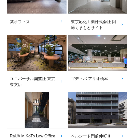
某オフィス
東京応化工業株式会社 阿
蘇くまもとサイト
ユニバーサル園芸社 東京
ゴディバ アリオ橋本
東支店
RaUA MiKoTo Law Office
ベルシード門前仲町Ⅱ