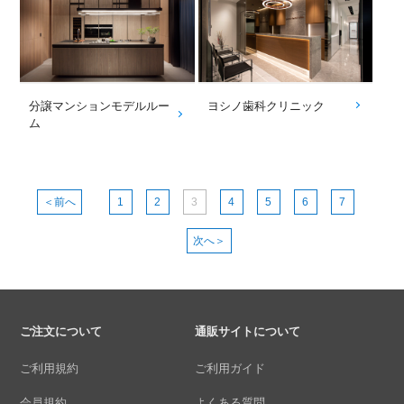
分譲マンションモデルルー
ヨシノ歯科クリニック
ム
＜前へ
1
2
3
4
5
6
7
次へ＞
ご注文について
通販サイトについて
ご利用規約
ご利用ガイド
会員規約
よくある質問