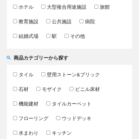
ホテル
大型複合用途施設
旅館
教育施設
公共施設
病院
結婚式場
駅
その他
商品カテゴリーから探す
タイル
壁用ストーン&ブリック
石材
モザイク
ビニル床材
機能建材
タイルカーペット
フローリング
ウッドデッキ
水まわり
キッチン