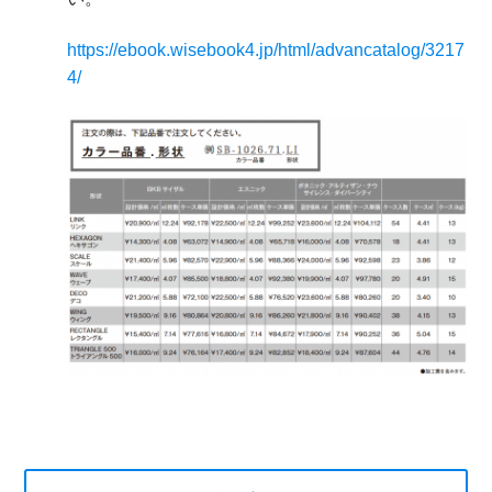
https://ebook.wisebook4.jp/html/advancatalog/3217
4/