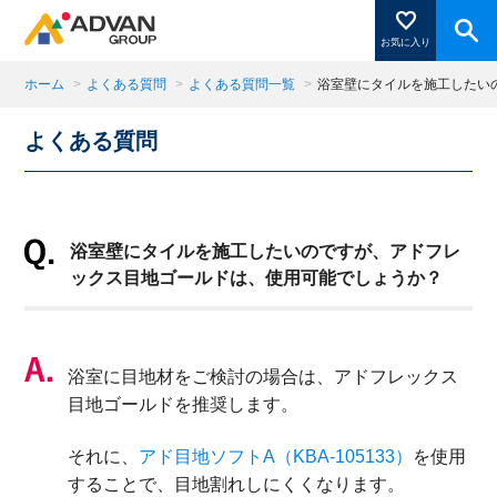
お気に入り
ホーム
>
よくある質問
>
よくある質問一覧
>
浴室壁にタイルを施工したい
よくある質問
商品ページにある「お気に入り登録」を押すと登録した
商品がここに表示されます。
浴室壁にタイルを施工したいのですが、アドフレ
閉じる
ックス目地ゴールドは、使用可能でしょうか？
浴室に目地材をご検討の場合は、アドフレックス
目地ゴールドを推奨します。
それに、
アド目地ソフト
A
（
KBA-105133
）
を使用
することで、目地割れしにくくなります。