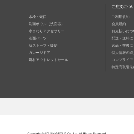
ご注文につ
水栓・蛇口
ご利用規約
洗面ボウル（洗面器）
会員規約
水まわりアクセサリー
お支払いにつ
洗面パーツ
配送・送料に
薪ストーブ・暖炉
返品・交換に
ガレージドア
個人情報の取
建材アウトレットセール
コンプライア
特定商取引法
Copyright © ADVAN GROUP Co.,Ltd. All Rights Reserved.