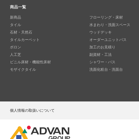
商品一覧
新商品
フローリング・床材
タイル
水まわり・洗面スペース
石材・天然石
ウッドデッキ
タイルカーペット
オーダーユニットバス
ボロン
加工のお見積り
人工芝
副資材・工法
ビニル床材・機能性床材
シャワー・バス
モザイクタイル
洗面化粧台・洗面台
個人情報の取扱いについて