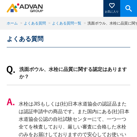
お気に入り
ホーム
>
よくある質問
>
よくある質問一覧
>
洗面ボウル、水栓に品質に関
よくある質問
商品ページにある「お気に入り登録」を押すと登録した
商品がここに表示されます。
洗面ボウル、水栓に品質に関する認定はあります
閉じる
か？
水栓はJISもしくは(社)日本水道協会の認証品また
は認証申請中の商品です。また国内にある(社)日本
水道協会公認の自社試験センターにて、一つ一つ
全てを検査しており、厳しい審査に合格した水栓
のみをお届けしておりますので安心してお使いい