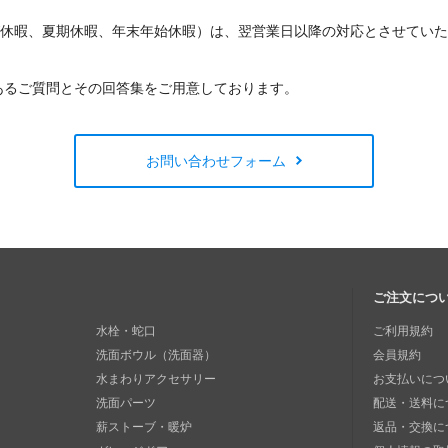
W休暇、夏期休暇、年末年始休暇）は、翌営業日以降の対応とさせてい
あるご質問とその回答集をご用意しております。
お問い合わせフォーム
ご注文につ
水栓・蛇口
ご利用規約
洗面ボウル（洗面器）
会員規約
水まわりアクセサリー
お支払いにつ
洗面パーツ
配送・送料に
薪ストーブ・暖炉
返品・交換に