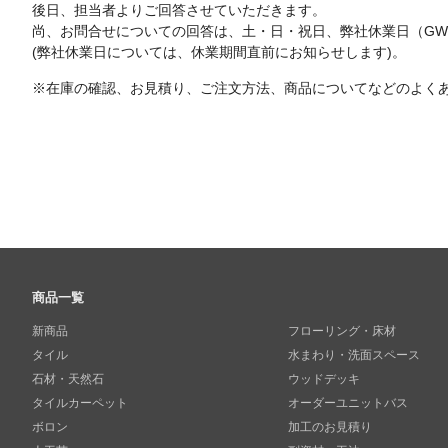
後日、担当者よりご回答させていただきます。
尚、お問合せについての回答は、土・日・祝日、弊社休業日（G
(弊社休業日については、休業期間直前にお知らせします)。
※在庫の確認、お見積り、ご注文方法、商品についてなどのよく
商品一覧
新商品
フローリング・床材
タイル
水まわり・洗面スペース
石材・天然石
ウッドデッキ
タイルカーペット
オーダーユニットバス
ボロン
加工のお見積り