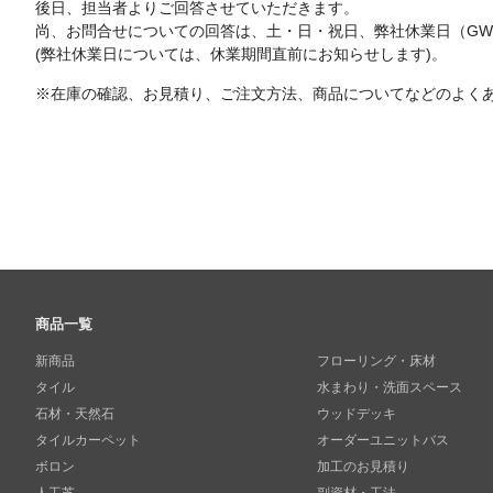
後日、担当者よりご回答させていただきます。
尚、お問合せについての回答は、土・日・祝日、弊社休業日（G
(弊社休業日については、休業期間直前にお知らせします)。
※在庫の確認、お見積り、ご注文方法、商品についてなどのよく
商品一覧
新商品
フローリング・床材
タイル
水まわり・洗面スペース
石材・天然石
ウッドデッキ
タイルカーペット
オーダーユニットバス
ボロン
加工のお見積り
人工芝
副資材・工法