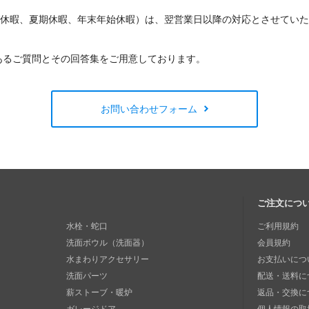
W休暇、夏期休暇、年末年始休暇）は、翌営業日以降の対応とさせてい
あるご質問とその回答集をご用意しております。
お問い合わせフォーム
ご注文につ
水栓・蛇口
ご利用規約
洗面ボウル（洗面器）
会員規約
水まわりアクセサリー
お支払いにつ
洗面パーツ
配送・送料に
薪ストーブ・暖炉
返品・交換に
ガレージドア
個人情報の取