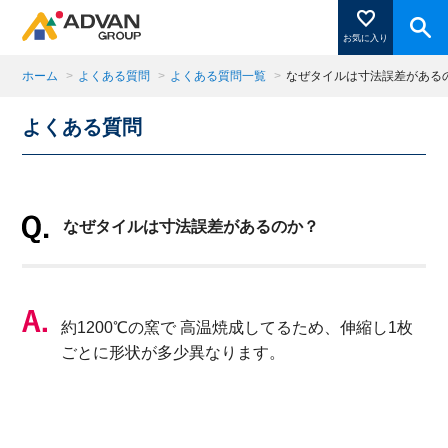
お気に入り
ホーム
>
よくある質問
>
よくある質問一覧
>
なぜタイルは寸法誤差がある
よくある質問
商品ページにある「お気に入り登録」を押すと登録した
商品がここに表示されます。
なぜタイルは寸法誤差があるのか？
閉じる
約1200℃の窯で 高温焼成してるため、伸縮し1枚
ごとに形状が多少異なります。