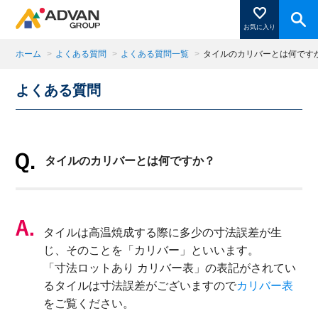
お気に入り
ホーム
>
よくある質問
>
よくある質問一覧
>
タイルのカリバーとは何です
よくある質問
商品ページにある「お気に入り登録」を押すと登録した
商品がここに表示されます。
タイルのカリバーとは何ですか？
閉じる
タイルは高温焼成する際に多少の寸法誤差が生
じ、そのことを「カリバー」といいます。
「寸法ロットあり カリバー表」の表記がされてい
るタイルは寸法誤差がございますので
カリバー表
をご覧ください。