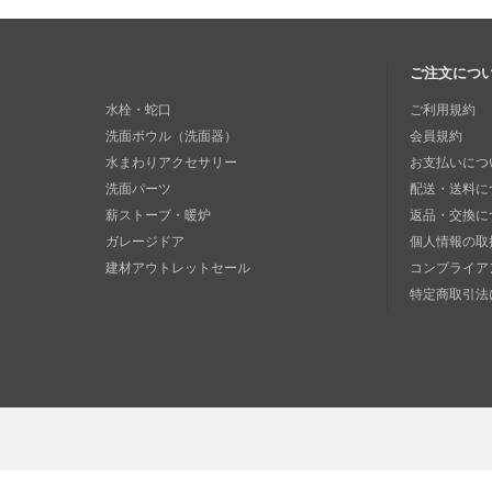
ご注文につ
水栓・蛇口
ご利用規約
洗面ボウル（洗面器）
会員規約
水まわりアクセサリー
お支払いにつ
洗面パーツ
配送・送料に
薪ストーブ・暖炉
返品・交換に
ガレージドア
個人情報の取
建材アウトレットセール
コンプライア
特定商取引法