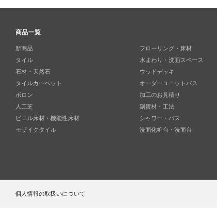
商品一覧
新商品
フローリング・床材
タイル
水まわり・洗面スペース
石材・天然石
ウッドデッキ
タイルカーペット
オーダーユニットバス
ボロン
加工のお見積り
人工芝
副資材・工法
ビニル床材・機能性床材
シャワー・バス
モザイクタイル
洗面化粧台・洗面台
個人情報の取扱いについて