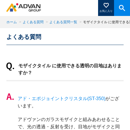
お気に入り
ホーム
>
よくある質問
>
よくある質問一覧
>
モザイクタイル に使用でき
よくある質問
商品ページにある「お気に入り登録」を押すと登録した
商品がここに表示されます。
モザイクタイル に使用できる透明の目地はありま
閉じる
すか？
アド・エポジョイントクリスタル(ST-350)
がござ
います。
アドヴァンのガラスモザイクと組みあわせること
で、光の透過・反射を受け、目地がモザイクと同