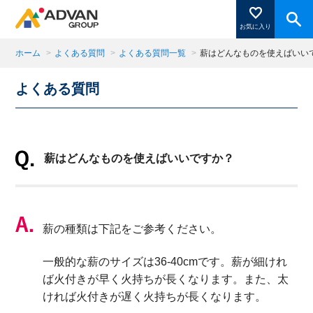
お気に入り
ホーム
>
よくある質問
>
よくある質問一覧
>
薪はどんなものを使えばいい
よくある質問
商品ページにある「お気に入り登録」を押すと登録した
商品がここに表示されます。
薪はどんなものを使えばいいですか？
閉じる
薪の種類は下記をご参考ください。
一般的な薪のサイズは36-40cmです。薪が細けれ
ば火付きが早く火持ちが長くなります。また、太
ければ火付きが遅く火持ちが長くなります。