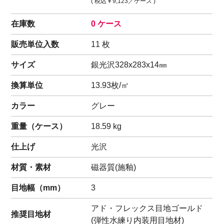
( 税込
￥9,123
／ケース )
在庫数
0 ケース
販売単位入数
11 枚
サイズ
銀光沢328x283x14㎜
換算単位
13.93枚/㎡
カラー
グレー
重量（
ケース
）
18.59
kg
仕上げ
光沢
材質・素材
磁器質(施釉)
目地幅（mm）
3
アド・フレックス目地ゴールド
推奨目地材
(弾性水練り内装用目地材)