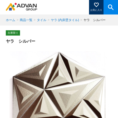
お気に入り
ホーム
>
商品一覧
>
タイル
>
ヤラ (内床壁タイル)
>
ヤラ シルバー
商品ページにある「お気に入り登録」を押すと登録した
在庫限り
商品がここに表示されます。
ヤラ シルバー
閉じる