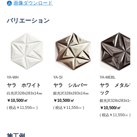
画像ダウンロード
バリエーション
YA-WH
YA-SI
YA-MEBL
ヤラ ホワイト
ヤラ シルバー
ヤラ メタルブ
ック
白光沢328x283x14㎜
銀光沢328x283x14㎜
￥10,500
/㎡
￥10,500
/㎡
銀光沢328x283x14㎜
( 税込
￥11,550
)
( 税込
￥11,550
)
￥10,500
/㎡
/㎡
/㎡
( 税込
￥11,550
)
/㎡
施工例