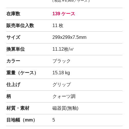
( 税込
￥6,969
／ケース )
在庫数
139 ケース
販売単位入数
11 枚
サイズ
299x299x7.5mm
換算単位
11.12枚/㎡
カラー
ブラック
重量（
ケース
）
15.18
kg
仕上げ
グリップ
柄
クォーツ調
材質・素材
磁器質(無釉)
目地幅（mm）
5