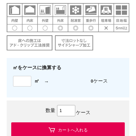
㎡をケースに換算する
㎡
→
ケース
0
数量
ケース
カートへ入れる