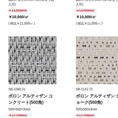
入可)
入可)
￥13,500/m2
￥13,500/m2
￥10,000
/㎡
￥10,000
/㎡
( 税込
￥11,000
)
( 税込
￥11,000
)
/㎡
/㎡
SB-1080.31
SB-1141.72
ボロン アルティザン コ
ボロン アルティザン 
ンクリート(500角)
ョーク(500角)
500×500×3mm
500x500x3mm
￥17,700/m2
￥17,700/m2