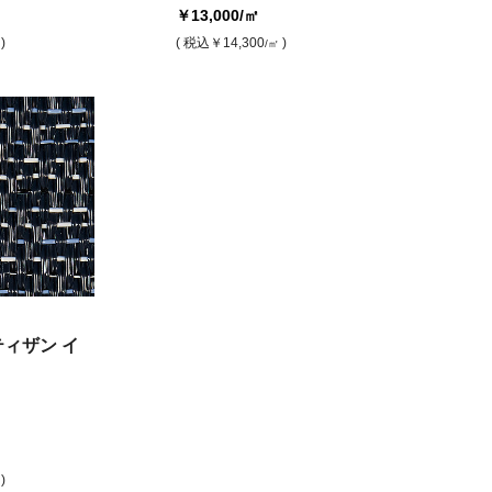
￥13,000
/㎡
)
( 税込
￥14,300
)
/㎡
ティザン イ
)