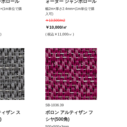
ンボロール
ォーター ジャンボロール
m×(1m単位で購
幅2m×厚さ2.4mm×(1m単位で購
入可)
￥13,500/m2
￥10,000
/㎡
)
( 税込
￥11,000
)
/㎡
SB-1036.39
ティザン ス
ボロン アルティザン フ
)
シヤ(500角)
500×500×3mm