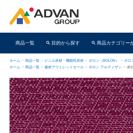
商品一覧
目的から探す
商品カテゴリー
ホーム
>
商品一覧
>
ビニル床材・機能性床材
>
ボロン（BOLON）
>
ボロ
ホーム
>
商品一覧
>
建材アウトレットセール
>
ボロン アルティザン
>
ボロ
商品ページ