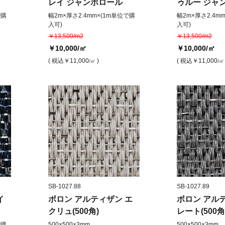
レイ ジャンボロール
ゥルー ジャ
で購
幅2m×厚さ2.4mm×(1m単位で購
幅2m×厚さ2.4m
入可)
入可)
￥13,500/m2
￥13,500/m2
￥10,000
/㎡
￥10,000
/㎡
( 税込
￥11,000
)
( 税込
￥11,000
/㎡
/㎡
SB-1027.88
SB-1027.89
イ
ボロン アルティザン エ
ボロン アル
クリュ(500角)
レート(500角
で購
500×500×3mm
500×500×3mm