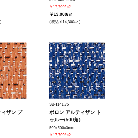
￥17,700/m2
￥13,000
/㎡
)
( 税込
￥14,300
)
/㎡
SB-1141.75
ティザン プ
ボロン アルティザン ト
ゥルー(500角)
500x500x3mm
￥17,700/m2