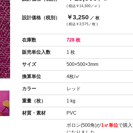
( 税込
￥14,300
／㎡ )
閉じる
￥3,250
設計価格（税別）
／ 枚
( 税込
￥3,575
／枚 )
在庫数
728 枚
販売単位入数
1 枚
サイズ
500×500×3mm
換算単位
4枚/㎡
カラー
レッド
重量（
枚
）
1
kg
材質・素材
PVC
ボロン(500角)が
1㎡単位
で購入
になりました