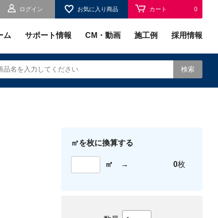
ログイン
お気に入り商品
カート
0
お気に入り
0
ーム
サポート情報
CM・動画
施工例
採用情報
検索
されます。
㎡を枚に換算する
㎡
→
0
枚