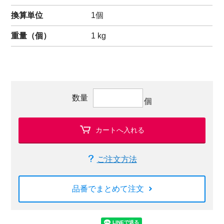
換算単位
1個
重量（
個
）
1
kg
数量
個
カートへ入れる
ご注文方法
品番でまとめて注文