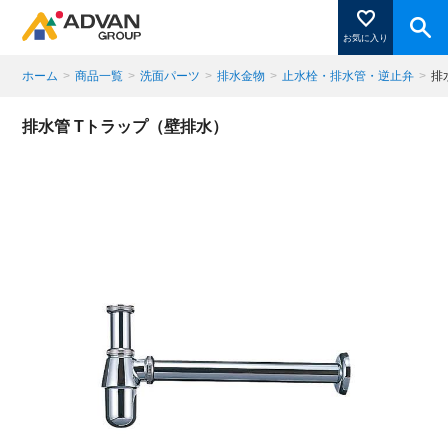
お気に入り
ホーム
>
商品一覧
>
洗面パーツ
>
排水金物
>
止水栓・排水管・逆止弁
>
排
商品ページにある「お気に入り登録」を押すと登録した
排水管 Tトラップ（壁排水）
商品がここに表示されます。
閉じる