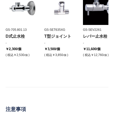
GS-705.801.13
GS-SET635XG
GS-SEV2261
D式止水栓
T型ジョイント
レバー止水栓
-
-
-
￥2,300
/個
￥3,500
/個
￥11,600
/個
( 税込
￥2,530
)
( 税込
￥3,850
)
( 税込
￥12,760
)
/個
/個
/個
注意事項