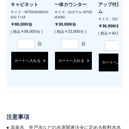
キャビネット
一体カウンター
アップ付属 ク
ム
サイズ：W750xD480xH
サイズ：白ボウル W750
832 T=16
xD480
サイズ：161xH14
￥80,000
￥30,000
/台
/台
￥36,900
/台
( 税込￥88,000/台 )
( 税込￥33,000/台 )
( 税込￥40,590/台 
台
台
カートへ入れる
カートへ入れる
カートへ入れる
注意事項
● 温泉水、井戸水などの水道関連法令に定める飲料水水