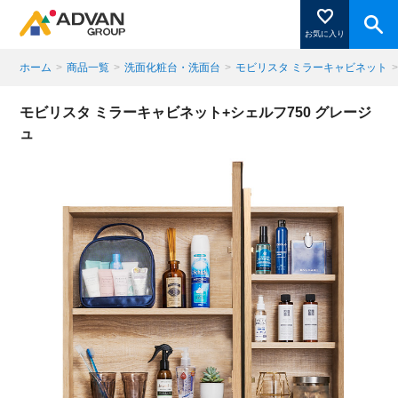
お気に入り
ホーム
>
商品一覧
>
洗面化粧台・洗面台
>
モビリスタ ミラーキャビネット
商品ページにある「お気に入り登録」を押すと登録した
モビリスタ ミラーキャビネット+シェルフ750 グレージ
商品がここに表示されます。
ュ
閉じる