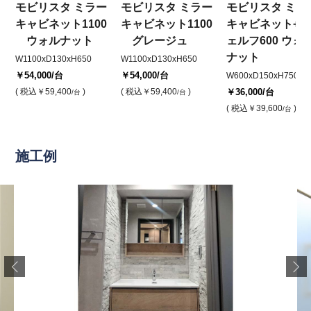
モビリスタ ミラー
モビリスタ ミラー
モビリスタ ミラ
キャビネット1100
キャビネット1100
キャビネット+シ
ウォルナット
グレージュ
ェルフ600 ウォ
ナット
W1100xD130xH650
W1100xD130xH650
￥54,000
/台
￥54,000
/台
W600xD150xH750
( 税込
￥59,400
)
( 税込
￥59,400
)
￥36,000
/台
/台
/台
( 税込
￥39,600
)
/台
施工例