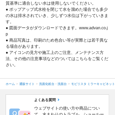
質基準に適合しない水は使用しないでください。
● ポップアップ式水栓を閉じて水を溜めた場合でも多少
の水は排水されていき、少しずつ水位は下がっていきま
す。
● 図面データがダウンロードできます。www.advan.co.j
p
● 商品写真は、印刷のため色合い等が実際とは若干異な
る場合があります。
● アイコンの見方や施工上のご注意、メンテナンス方
法、その他の注意事項などのついてはこちらをご覧くだ
さい。
ホーム
>
通販サイト
>
洗面化粧台・洗面台
>
モビリスタ ミラーキャビネッ
よくある質問
ウェブサイトの使い方や商品につい
て、水まわりのトラブル、ショールー