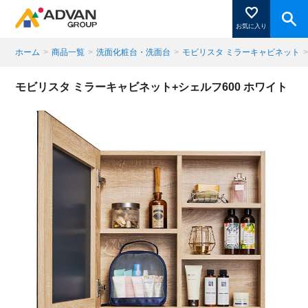
お気に入り
ホーム
>
商品一覧
>
洗面化粧台・洗面台
>
モビリスタ ミラーキャビネット
商品ページにある「お気に入り登録」を押すと登録した
モビリスタ ミラーキャビネット+シェルフ600 ホワイト
商品がここに表示されます。
閉じる