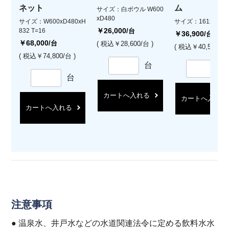
ネット
ム
サイズ：白ボウル W600
xD480
サイズ：W600xD480xH
サイズ：161xH14
￥26,000
832 T=16
/台
￥36,900
/台
￥68,000
/台
( 税込￥28,600/台 )
( 税込￥40,590/台 
( 税込￥74,800/台 )
台
台
カートへ入れる
カートへ入れる
カートへ入れる
注意事項
● 温泉水、井戸水などの水道関連法令に定める飲料水水