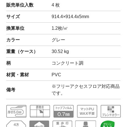
販売単位入数
4 枚
サイズ
914.4×914.4x5mm
換算単位
1.2枚/㎡
カラー
グレー
重量（
ケース
）
30.52
kg
柄
コンクリート調
材質・素材
PVC
※フリーアクセスフロア対応商品
備考
です。