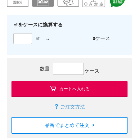
㎡をケースに換算する
㎡
→
ケース
0
数量
ケース
カートへ入れる
ご注文方法
品番でまとめて注文