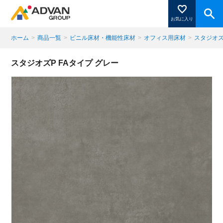
お気に入り
ホーム
>
商品一覧
>
ビニル床材・機能性床材
>
オフィス用床材
>
スタジオズ
商品ページにある「お気に入り登録」を押すと登録した
スタジオズP FAタイプ グレー
商品がここに表示されます。
閉じる