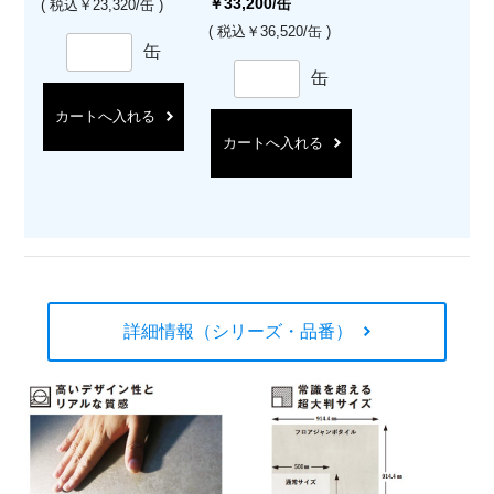
￥33,200
/缶
( 税込￥23,320/缶 )
( 税込￥36,520/缶 )
缶
缶
カートへ入れる
カートへ入れる
詳細情報（シリーズ・品番）