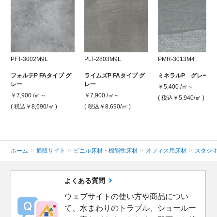
PFT-3002M9L
PLT-2803M9L
PMR-3013M4
フォルテP FAタイプ グ
ライムズP FAタイプ グ
ミネラルP グレー
レー
レー
￥5,400 /㎡～
￥7,900 /㎡～
￥7,900 /㎡～
( 税込￥5,940
/㎡ )
( 税込￥8,690
/㎡ )
( 税込￥8,690
/㎡ )
ホーム
>
通販サイト
>
ビニル床材・機能性床材
>
オフィス用床材
>
スタジオ
よくある質問
ウェブサイトの使い方や商品につい
て、水まわりのトラブル、ショールー