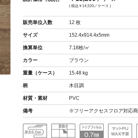
( 税込
￥14,520
／ケース )
閉じる
販売単位入数
12 枚
サイズ
152.4x914.4x5mm
換算単位
7.18枚/㎡
カラー
ブラウン
重量（
ケース
）
15.48
kg
柄
木目調
材質・素材
PVC
備考
※フリーアクセスフロア対応商