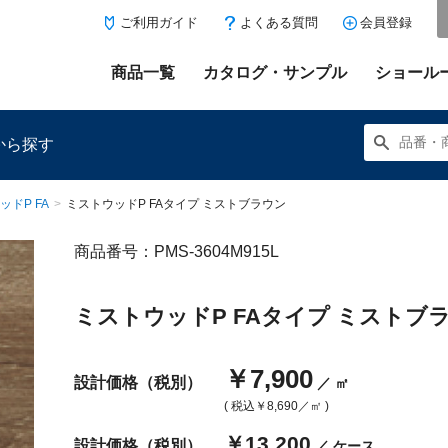
ご利用ガイド
よくある質問
会員登録
商品一覧
カタログ・サンプル
ショール
から探す
ッドP FA
>
ミストウッドP FAタイプ ミストブラウン
商品番号：PMS-3604M915L
にある「お気に入り登録」を押すと登録した商品がここに表示
ミストウッドP FAタイプ ミストブ
￥7,900
設計価格（税別）
／ ㎡
( 税込
￥8,690
／㎡ )
￥13,200
設計価格（税別）
／ ケース