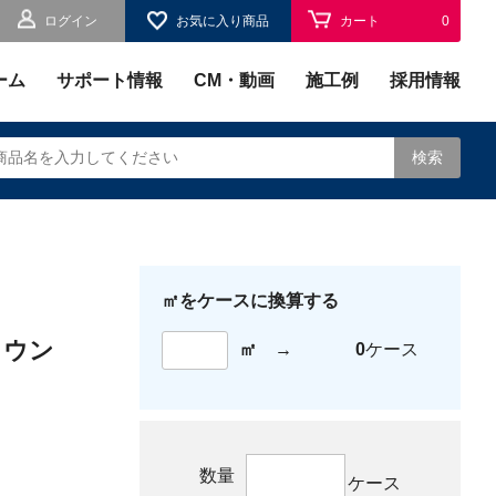
ログイン
お気に入り商品
カート
0
お気に入り
0
ーム
サポート情報
CM・動画
施工例
採用情報
検索
㎡をケースに換算する
されます。
ラウン
㎡
→
0
ケース
数量
ケース