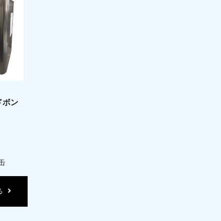
ドボン
缶
る