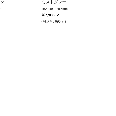
ン
ミストグレー
m
152.4x914.4x5mm
￥7,900
/㎡
( 税込
￥8,690
)
/㎡