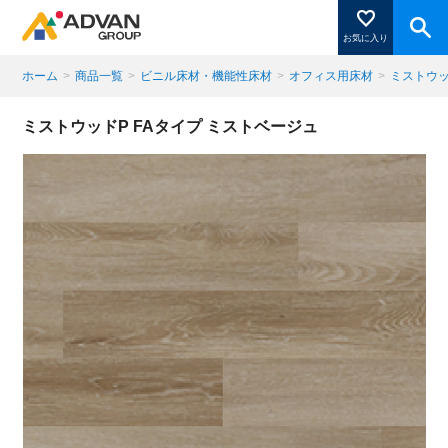
お気に入り
ホーム
>
商品一覧
>
ビニル床材・機能性床材
>
オフィス用床材
>
ミストウッ
商品ページにある「お気に入り登録」を押すと登録した
ミストウッドP FAタイプ ミストベージュ
商品がここに表示されます。
閉じる