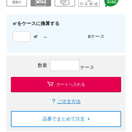
㎡をケースに換算する
㎡
→
ケース
0
数量
ケース
カートへ入れる
ご注文方法
品番でまとめて注文