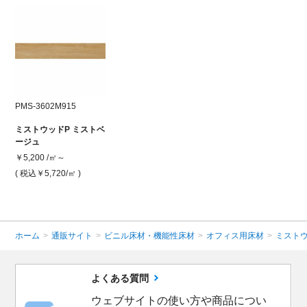
PMS-3602M915
ミストウッドP ミストベ
ージュ
￥5,200 /㎡～
( 税込￥5,720
/㎡ )
ホーム
>
通販サイト
>
ビニル床材・機能性床材
>
オフィス用床材
>
ミストウ
よくある質問
ウェブサイトの使い方や商品につい