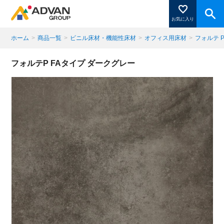
お気に入り
ホーム
>
商品一覧
>
ビニル床材・機能性床材
>
オフィス用床材
>
フォルテ P
商品ページにある「お気に入り登録」を押すと登録した
フォルテP FAタイプ ダークグレー
商品がここに表示されます。
閉じる