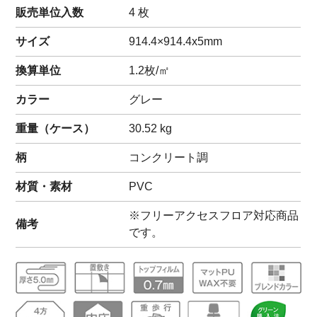
販売単位入数
4 枚
サイズ
914.4×914.4x5mm
換算単位
1.2枚/㎡
カラー
グレー
重量（
ケース
）
30.52
kg
柄
コンクリート調
材質・素材
PVC
※フリーアクセスフロア対応商品
備考
です。