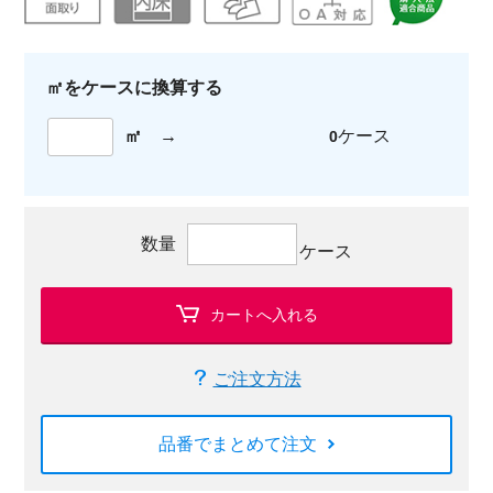
㎡をケースに換算する
㎡
→
ケース
0
数量
ケース
カートへ入れる
ご注文方法
品番でまとめて注文