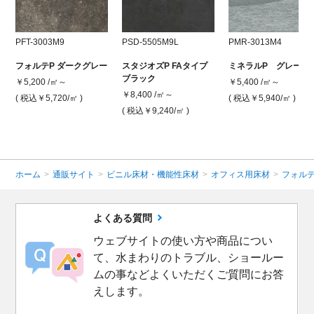
PFT-3003M9
PSD-5505M9L
PMR-3013M4
フォルテP ダークグレー
スタジオズP FAタイプ
ミネラルP グレー
ブラック
￥5,200 /㎡～
￥5,400 /㎡～
￥8,400 /㎡～
( 税込￥5,720
/㎡ )
( 税込￥5,940
/㎡ )
( 税込￥9,240
/㎡ )
ホーム
>
通販サイト
>
ビニル床材・機能性床材
>
オフィス用床材
>
フォルテ
よくある質問
ウェブサイトの使い方や商品につい
て、水まわりのトラブル、ショールー
ムの事などよくいただくご質問にお答
えします。