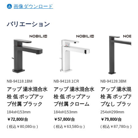
画像ダウンロード
バリエーション
NB-94118.1BM
NB-94118.1CR
NB-94128.3BM
アップ 湯水混合水
アップ 湯水混合水
アップ 湯水混合
栓 低 ポップアッ
栓 低 ポップアッ
栓 高 ポップアッ
プ付属 ブラック
プ付属 クローム
プなし ブラック
184xH153mm
184xH153mm
254xH299mm
￥72,800
/台
￥57,800
/台
￥79,800
/台
( 税込
￥80,080
)
( 税込
￥63,580
)
( 税込
￥87,780
)
/台
/台
/台