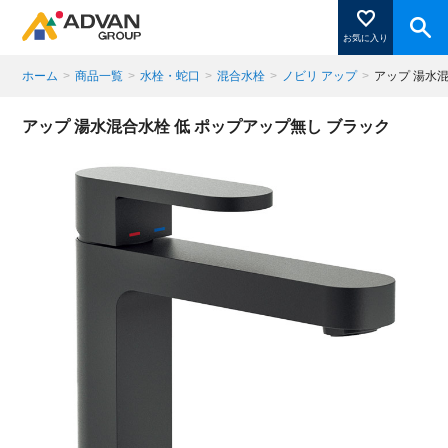
お気に入り
ホーム
>
商品一覧
>
水栓・蛇口
>
混合水栓
>
ノビリ アップ
>
アップ 湯水
商品ページにある「お気に入り登録」を押すと登録した
アップ 湯水混合水栓 低 ポップアップ無し ブラック
商品がここに表示されます。
閉じる