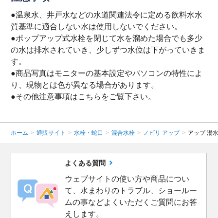
●温泉水、井戸水などの水道関連法令に定める飲料水水
質基準に適合しない水は使用しないでください。
●ポップアップ式水栓を閉じて水を溜めた場合でも多少
の水は排水されていき、少しずつ水位は下がっていきま
す。
●商品写真はモニターの基本設定やパソコンの特性によ
り、現物とは色が異なる場合があります。
●その他注意事項は
こちら
をご覧下さい。
ホーム
>
通販サイト
>
水栓・蛇口
>
混合水栓
>
ノビリ アップ
>
アップ 湯
よくある質問
ウェブサイトの使い方や商品につい
て、水まわりのトラブル、ショールー
ムの事などよくいただくご質問にお答
えします。