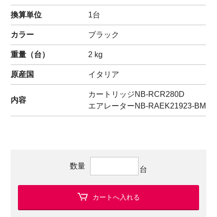
換算単位
1台
カラー
ブラック
重量（
台
）
2
kg
原産国
イタリア
カートリッジ
NB-RCR280D
内容
エアレーター
NB-RAEK21923-BM
数量
台
カートへ入れる