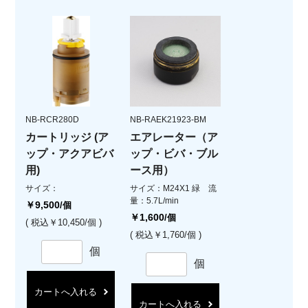
NB-RCR280D
NB-RAEK21923-BM
カートリッジ (ア
エアレーター（ア
ップ・アクアビバ
ップ・ビバ・ブル
用)
ース用）
サイズ：
サイズ：M24X1 緑 流
量：5.7L/min
￥9,500
/個
￥1,600
/個
( 税込￥10,450/個 )
( 税込￥1,760/個 )
個
個
カートへ入れる
カートへ入れる