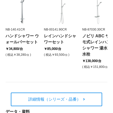
NB-140.41CR
NB-00141.90CR
NB-87030.30CR
ハンドシャワー ウ
レインハンドシャ
ノビリ ABC サ
ォールバーセット
ワーセット
モ式レインハン
シャワー 湯水混
￥34,800
/台
￥85,000
/台
水栓
( 税込
￥38,280
)
( 税込
￥93,500
)
/台
/台
￥138,000
/台
( 税込
￥151,800
)
/台
詳細情報（シリーズ・品番）
データ・資料