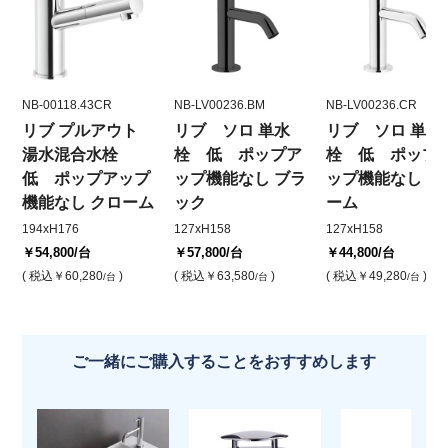
NB-00118.43CR
NB-LV00236.BM
NB-LV00236.CR
リブ プルアウト
リブ ソロ 単水
リブ ソロ 単水
湯水混合水栓
栓 低 ポップア
栓 低 ポップ
低 ポップアップ
ップ機能なし ブラ
ップ機能なし ク
機能なし クローム
ック
ーム
194xH176
127xH158
127xH158
￥54,800
/台
￥57,800
/台
￥44,800
/台
( 税込
￥60,280
)
( 税込
￥63,580
)
( 税込
￥49,280
)
/台
/台
/台
ご一緒にご購入することをおすすめします