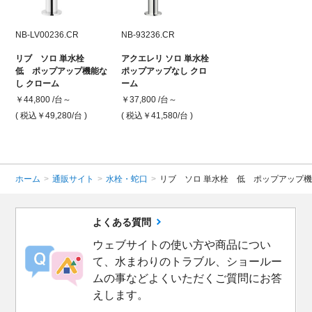
NB-LV00236.CR
NB-93236.CR
リブ ソロ 単水栓
アクエレリ ソロ 単水栓
低 ポップアップ機能な
ポップアップなし クロ
し クローム
ーム
￥44,800 /台～
￥37,800 /台～
( 税込￥49,280
/台 )
( 税込￥41,580
/台 )
ホーム
>
通販サイト
>
水栓・蛇口
>
リブ ソロ 単水栓 低 ポップアップ機
よくある質問
ウェブサイトの使い方や商品につい
て、水まわりのトラブル、ショールー
ムの事などよくいただくご質問にお答
えします。