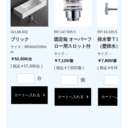
GI-LML002
RP-147.505.5
RP-19.235.5
ブリック
固定短 オーバーフ
排水管 Tトラ
ロー用スロット付
（壁排水）
サイズ：W540xD200m
m
サイズ：-
サイズ：-
￥52,000
/台
￥7,120
￥7,800
/個
/個
( 税込￥57,200/台 )
( 税込￥7,832/個 )
( 税込￥8,580/個 )
台
個
カートへ入れる
カートへ入れる
カートへ入れる