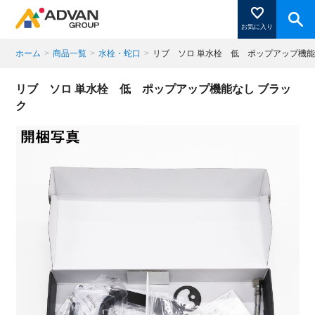
お気に入り
ホーム
>
商品一覧
>
水栓・蛇口
>
リブ ソロ 単水栓 低 ポップアップ機能
商品ページにある「お気に入り登録」を押すと登録した
リブ ソロ 単水栓 低 ポップアップ機能なし ブラッ
商品がここに表示されます。
ク
閉じる