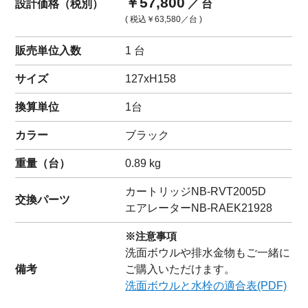
￥57,800
設計価格（税別）
／ 台
( 税込
￥63,580
／台 )
販売単位入数
1 台
サイズ
127xH158
換算単位
1台
カラー
ブラック
重量（
台
）
0.89
kg
カートリッジ
NB-RVT2005D
交換パーツ
エアレーター
NB-RAEK21928
※注意事項
洗面ボウルや排水金物もご一緒に
備考
ご購入いただけます。
洗面ボウルと水栓の適合表(PDF)