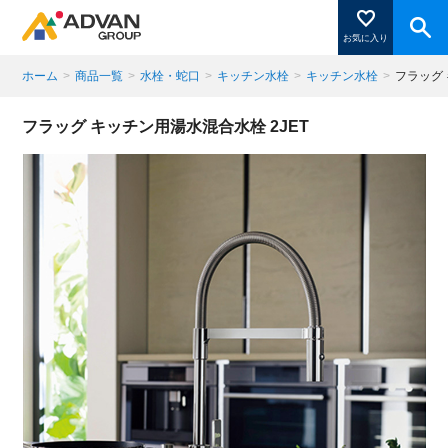
お気に入り
ホーム
>
商品一覧
>
水栓・蛇口
>
キッチン水栓
>
キッチン水栓
>
フラッグ 
商品ページにある「お気に入り登録」を押すと登録した
フラッグ キッチン用湯水混合水栓 2JET
商品がここに表示されます。
閉じる