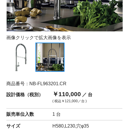
画像クリックで拡大画像を表示
商品番号：NB-FL963201.CR
￥110,000
設計価格（税別）
／ 台
( 税込
￥121,000
／台 )
販売単位入数
1 台
サイズ
H580,L230,穴φ35