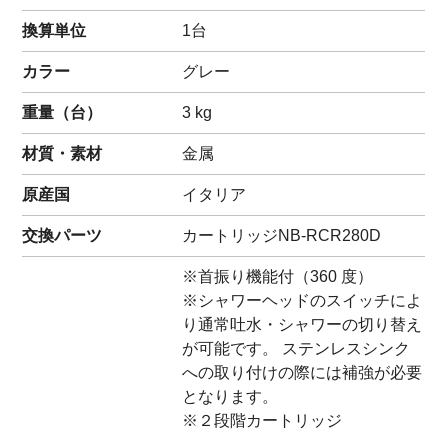
換算単位
1台
カラー
グレー
重量（
台
）
3
kg
材質・素材
金属
原産国
イタリア
交換パーツ
カートリッジ
NB-RCR280D
※首振り機能付（360 度）
※シャワーヘッドのスイッチによ
り通常吐水・シャワーの切り替え
が可能です。 ステンレスシンク
への取り付けの際には補強が必要
となります。
※２段階カートリッジ