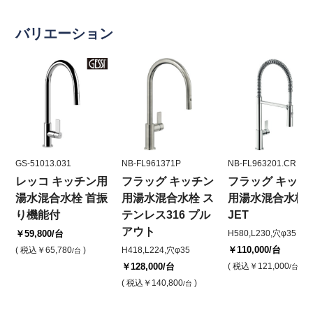
バリエーション
GS-51013.031
NB-FL961371P
NB-FL963201.CR
レッコ キッチン用
フラッグ キッチン
フラッグ キッチ
湯水混合水栓 首振
用湯水混合水栓 ス
用湯水混合水栓 
り機能付
テンレス316 プル
JET
アウト
￥59,800
/台
H580,L230,穴φ35
￥110,000
/台
( 税込
￥65,780
)
H418,L224,穴φ35
/台
￥128,000
/台
( 税込
￥121,000
)
/台
( 税込
￥140,800
)
/台