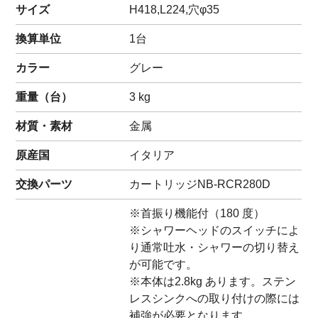
サイズ
H418,L224,穴φ35
換算単位
1台
カラー
グレー
重量（
台
）
3
kg
材質・素材
金属
原産国
イタリア
交換パーツ
カートリッジ
NB-RCR280D
※首振り機能付（180 度）
※シャワーヘッドのスイッチによ
り通常吐水・シャワーの切り替え
が可能です。
※本体は2.8kg あります。ステン
レスシンクへの取り付けの際には
補強が必要となります。