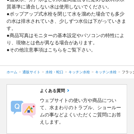
質基準に適合しない水は使用しないでください。
●ポップアップ式水栓を閉じて水を溜めた場合でも多少
の水は排水されていき、少しずつ水位は下がっていきま
す。
●商品写真はモニターの基本設定やパソコンの特性によ
り、現物とは色が異なる場合があります。
●その他注意事項は
こちら
をご覧下さい。
ホーム
>
通販サイト
>
水栓・蛇口
>
キッチン水栓
>
キッチン水栓
>
フラッ
よくある質問
ウェブサイトの使い方や商品につい
て、水まわりのトラブル、ショールー
ムの事などよくいただくご質問にお答
えします。