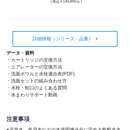
( 税込
￥140,800
)
/台
詳細情報（シリーズ・品番）
データ・資料
・
カートリッジの交換方法
・
エアレーターの交換方法
・
洗面ボウルと水栓適合表(PDF)
・
洗面セットの組み合わせ方
・
水栓・蛇口のよくある質問
・
水まわりサポート動画
注意事項
●温泉水、井戸水などの水道関連法令に定める飲料水水