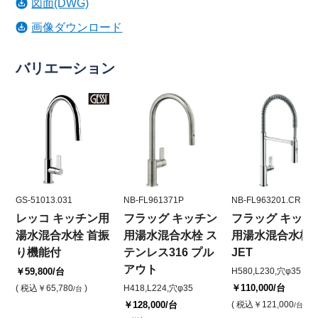
図面(DWG)
画像ダウンロード
バリエーション
GS-51013.031
NB-FL961371P
NB-FL963201.CR
レッコ キッチン用
フラッグ キッチン
フラッグ キッチ
湯水混合水栓 首振
用湯水混合水栓 ス
用湯水混合水栓 
り機能付
テンレス316 プル
JET
アウト
￥59,800
/台
H580,L230,穴φ35
￥110,000
/台
( 税込
￥65,780
)
H418,L224,穴φ35
/台
￥128,000
/台
( 税込
￥121,000
)
/台