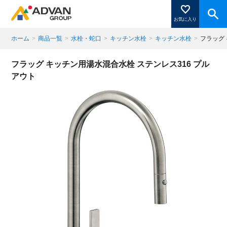
お気に入り
ホーム
>
商品一覧
>
水栓・蛇口
>
キッチン水栓
>
キッチン水栓
>
フラッグ
商品ページにある「お気に入り登録」を押すと登録した
フラッグ キッチン用湯水混合水栓 ステンレス316 プル
商品がここに表示されます。
アウト
閉じる