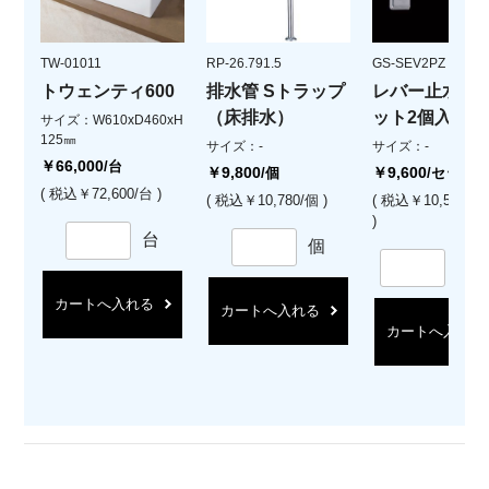
TW-01011
RP-26.791.5
GS-SEV2PZ
トウェンティ600
排水管 Sトラップ
レバー止水栓(
（床排水）
ット2個入)
サイズ：W610xD460xH
125㎜
サイズ：-
サイズ：-
￥66,000
/台
￥9,800
￥9,600
/個
/セット
( 税込￥72,600/台 )
( 税込￥10,780/個 )
( 税込￥10,560/
)
台
個
セ
カートへ入れる
カートへ入れる
カートへ入れる