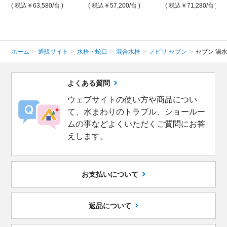
( 税込￥63,580
/台 )
( 税込￥57,200
/台 )
( 税込￥71,280
/台 )
ホーム
>
通販サイト
>
水栓・蛇口
>
混合水栓
>
ノビリ セブン
>
セブン 湯
よくある質問
ウェブサイトの使い方や商品につい
て、水まわりのトラブル、ショールー
ムの事などよくいただくご質問にお答
えします。
お支払いについて
返品について