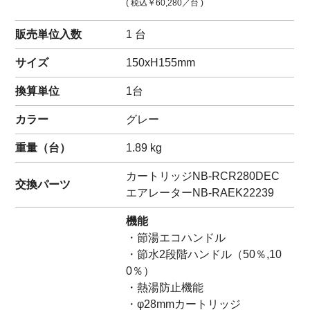
( 税込
￥60,280
／台 )
販売単位入数
1 台
サイズ
150xH155mm
換算単位
1台
カラー
グレー
重量（
台
）
1.89
kg
カートリッジ
NB-RCR280DEC
交換パーツ
エアレーター
NB-RAEK22239
機能
・節湯エコハンドル
・節水2段階ハンドル（50％,10
0％）
・熱湯防止機能
・φ28mmカートリッジ