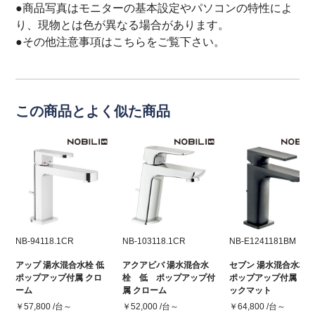
●商品写真はモニターの基本設定やパソコンの特性によ
り、現物とは色が異なる場合があります。
●その他注意事項は
こちら
をご覧下さい。
この商品とよく似た商品
NB-94118.1CR
NB-103118.1CR
NB-E1241181BM
アップ 湯水混合水栓 低
アクアビバ 湯水混合水
セブン 湯水混合水栓 
ポップアップ付属 クロ
栓 低 ポップアップ付
ポップアップ付属 ブ
ーム
属 クローム
ックマット
￥57,800 /台～
￥52,000 /台～
￥64,800 /台～