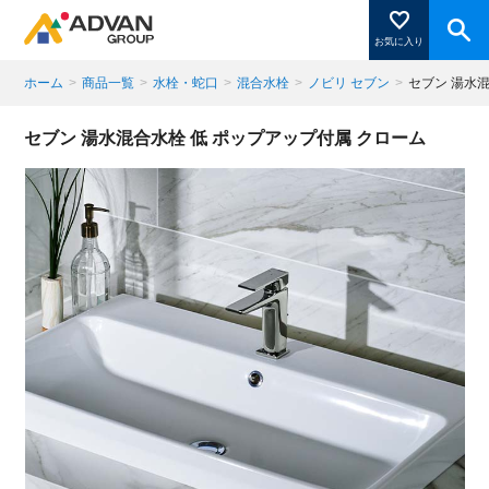
お気に入り
ホーム
>
商品一覧
>
水栓・蛇口
>
混合水栓
>
ノビリ セブン
>
セブン 湯水
商品ページにある「お気に入り登録」を押すと登録した
セブン 湯水混合水栓 低 ポップアップ付属 クローム
商品がここに表示されます。
閉じる