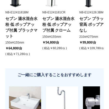
NB-E1241181BM
NB-E1241181CR
NB-E124128.3BM
セブン 湯水混合水
セブン 湯水混合水
セブン ブラック
栓 低 ポップアッ
栓 低 ポップアッ
背高 ポップアッ
プ付属 ブラックマ
プ付属 クローム
なし
ット
150xH155mm
210xH275mm
￥54,800
/台
￥99,800
/台
150xH155mm
￥64,800
/台
( 税込
￥60,280
)
( 税込
￥109,780
)
/台
/台
( 税込
￥71,280
)
/台
ご一緒にご購入することをおすすめします