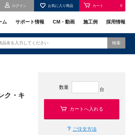
ログイン
お気に入り商品
カート
0
お気に入り
0
ーム
サポート情報
CM・動画
施工例
採用情報
検索
されます。
数量
台
ンク・キ
カートへ入れる
ご注文方法