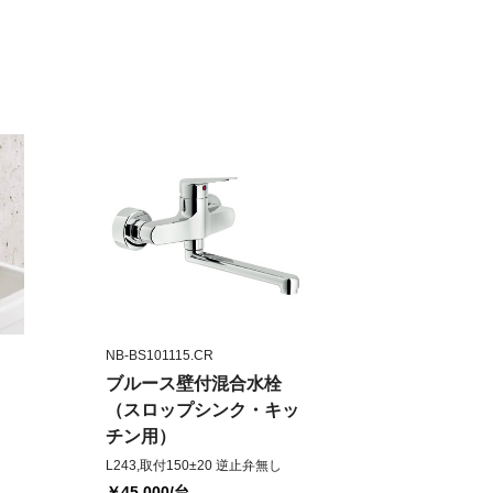
NB-BS101115.CR
ブルース壁付混合水栓
（スロップシンク・キッ
チン用）
L243,取付150±20 逆止弁無し
￥45,000
/台