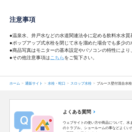
注意事項
●温泉水、井戸水などの水道関連法令に定める飲料水水質
●ポップアップ式水栓を閉じて水を溜めた場合でも多少の
●商品写真はモニターの基本設定やパソコンの特性により
●その他注意事項は
こちら
をご覧下さい。
ホーム
>
通販サイト
>
水栓・蛇口
>
スロップ水栓
>
ブルース壁付混合水栓
よくある質問
ウェブサイトの使い方や商品について、水
のトラブル、ショールームの事などよくい