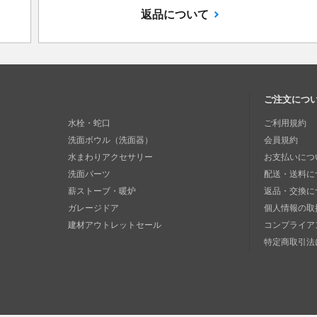
返品について
ご注文につ
水栓・蛇口
ご利用規約
洗面ボウル（洗面器）
会員規約
水まわりアクセサリー
お支払いにつ
洗面パーツ
配送・送料に
薪ストーブ・暖炉
返品・交換に
ガレージドア
個人情報の取
建材アウトレットセール
コンプライア
特定商取引法