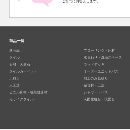
ご質問にお答えします。
商品一覧
新商品
フローリング・床材
タイル
水まわり・洗面スペース
石材・天然石
ウッドデッキ
タイルカーペット
オーダーユニットバス
ボロン
加工のお見積り
人工芝
副資材・工法
ビニル床材・機能性床材
シャワー・バス
モザイクタイル
洗面化粧台・洗面台