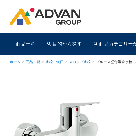
商品一覧
目的から探す
商品カテゴリー
ホーム
>
商品一覧
>
水栓・蛇口
>
スロップ水栓
>
ブルース壁付混合水栓 
商品ページ