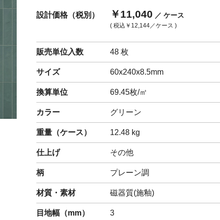
￥11,040
設計価格（税別）
／ ケース
閉じる
( 税込
￥12,144
／ケース )
販売単位入数
48 枚
サイズ
60x240x8.5mm
換算単位
69.45枚/㎡
カラー
グリーン
重量（
ケース
）
12.48
kg
仕上げ
その他
柄
プレーン調
材質・素材
磁器質(施釉)
目地幅（mm）
3