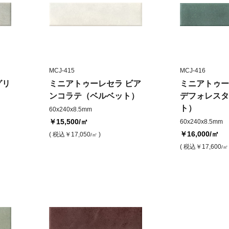
MCJ-415
MCJ-416
グリ
ミニアトゥーレセラ ビア
ミニアトゥー
ンコラテ（ベルベット）
デフォレスタ
ト）
60x240x8.5mm
￥15,500
/㎡
60x240x8.5mm
￥16,000
/㎡
( 税込
￥17,050
)
/㎡
( 税込
￥17,600
/㎡