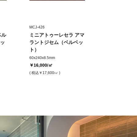
MCJ-426
ベル
ミニアトゥーレセラ アマ
ッ
ラントジセム（ベルベッ
ト）
60x240x8.5mm
￥16,000
/㎡
( 税込
￥17,600
)
/㎡