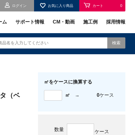
ログイン
お気に入り商品
カート
0
お気に入り
0
ーム
サポート情報
CM・動画
施工例
採用情報
検索
㎡をケースに換算する
されます。
スタ（ベ
㎡
→
0
ケース
数量
ケース