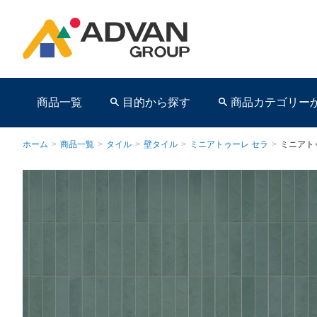
商品一覧
目的から探す
商品カテゴリー
ホーム
>
商品一覧
>
タイル
>
壁タイル
>
ミニアトゥーレ セラ
>
ミニアト
商品ページ