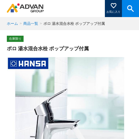
お気に入り
ホーム
>
商品一覧
>
ポロ 湯水混合水栓 ポップアップ付属
商品ページにある「お気に入り登録」を押すと登録した
在庫限り
商品がここに表示されます。
ポロ 湯水混合水栓 ポップアップ付属
閉じる