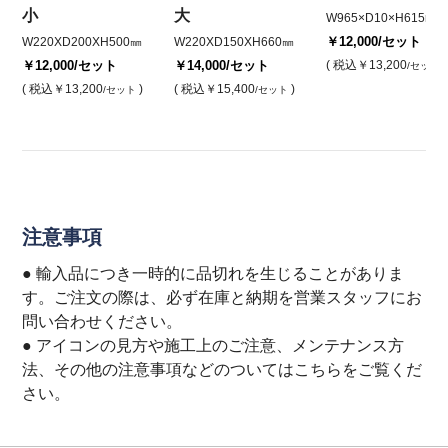
小
大
W965×D10×H615mm
￥12,000
/セット
W220XD200XH500㎜
W220XD150XH660㎜
￥12,000
/セット
￥14,000
/セット
( 税込
￥13,200
)
/セット
( 税込
￥13,200
)
( 税込
￥15,400
)
/セット
/セット
注意事項
● 輸入品につき一時的に品切れを生じることがありま
す。ご注文の際は、必ず在庫と納期を営業スタッフにお
問い合わせください。
● アイコンの見方や施工上のご注意、メンテナンス方
法、その他の注意事項などのついてはこちらをご覧くだ
さい。