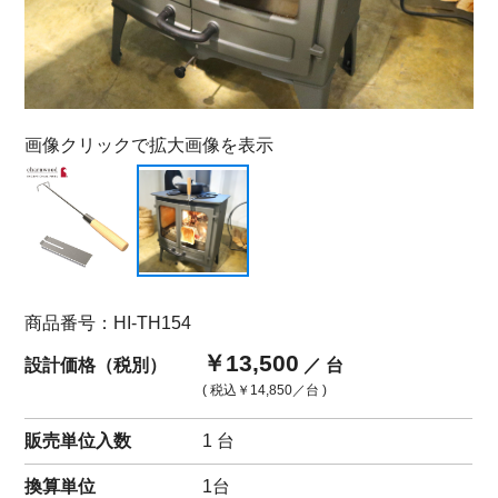
画像クリックで拡大画像を表示
商品番号：HI-TH154
￥13,500
設計価格（税別）
／ 台
( 税込
￥14,850
／台 )
販売単位入数
1 台
換算単位
1台