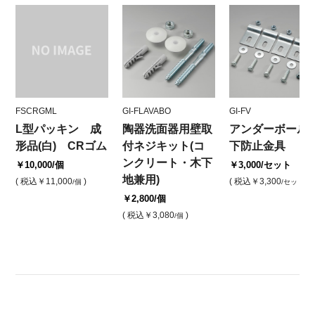
FSCRGML
GI-FLAVABO
GI-FV
L型パッキン 成
陶器洗面器用壁取
アンダーボール
形品(白) CRゴム
付ネジキット(コ
下防止金具
ンクリート・木下
￥10,000
/個
￥3,000
/セット
地兼用)
( 税込
￥11,000
)
( 税込
￥3,300
)
/個
/セット
￥2,800
/個
( 税込
￥3,080
)
/個