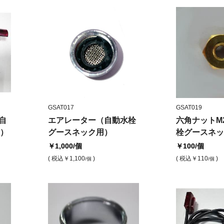
GSAT017
GSAT019
自
エアレーター（自動水栓
六角ナットM
）
グースネック用）
栓グースネッ
￥1,000
/個
￥100
/個
( 税込
￥1,100
)
( 税込
￥110
)
/個
/個