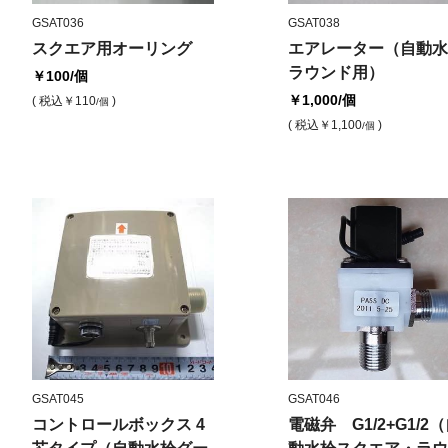
GSAT036
GSAT038
スクエア用オーリング
エアレーター（自動水
ラウンド用）
￥100
/個
￥1,000
/個
( 税込
￥110
)
/個
( 税込
￥1,100
)
/個
GSAT045
GSAT046
コントロールボックス 4
電磁弁 G1/2+G1/2