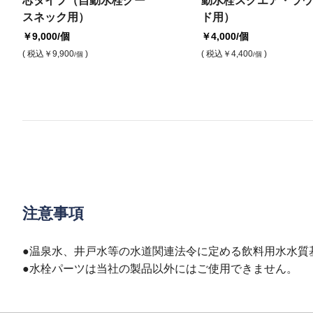
芯タイプ（自動水栓グー
動水栓スクエア・ラウ
スネック用）
ド用）
￥9,000
/個
￥4,000
/個
( 税込
￥9,900
)
( 税込
￥4,400
)
/個
/個
注意事項
●温泉水、井戸水等の水道関連法令に定める飲料用水水質
●水栓パーツは当社の製品以外にはご使用できません。