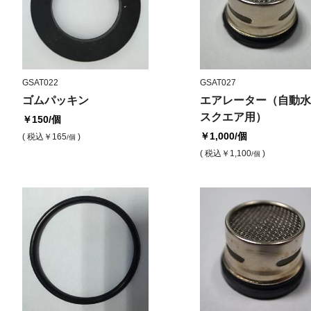
GSAT022
GSAT027
ゴムパッキン
エアレーター（自動水
スクエア用）
￥150
/個
￥1,000
/個
( 税込
￥165
)
/個
( 税込
￥1,100
)
/個