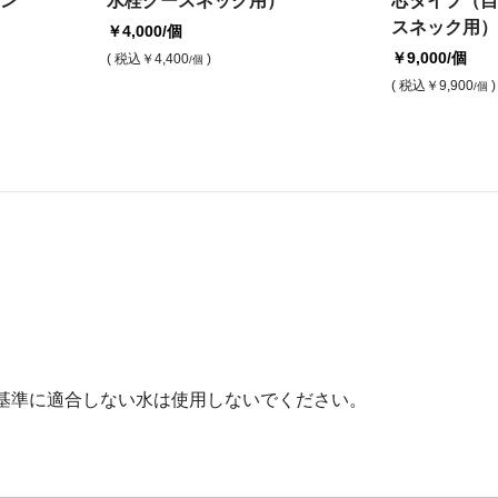
ン
水栓グースネック用）
芯タイプ（自
スネック用）
￥4,000
/個
￥9,000
/個
( 税込
￥4,400
)
/個
( 税込
￥9,900
)
/個
基準に適合しない水は使用しないでください。