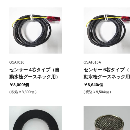
GSAT016
GSAT016A
センサー 4芯タイプ（自
センサー 6芯タイプ（
動水栓グースネック用）
動水栓グースネック用
￥8,000
/個
￥8,640
/個
( 税込
￥8,800
)
( 税込
￥9,504
)
/個
/個