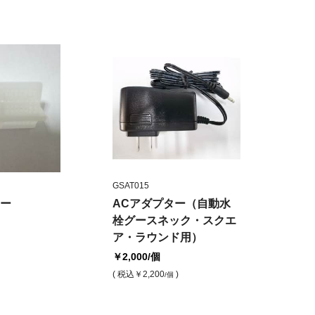
GSAT015
ー
ACアダプター（自動水
栓グースネック・スクエ
ア・ラウンド用）
￥2,000
/個
( 税込
￥2,200
)
/個