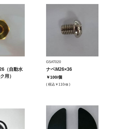
GSAT020
26（自動水
ナベM26×36
ク用）
￥100
/個
( 税込
￥110
)
/個