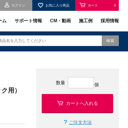
ログイン
お気に入り商品
カート
0
お気に入り
0
ーム
サポート情報
CM・動画
施工例
採用情報
検索
されます。
数量
個
ック用）
カートへ入れる
ご注文方法