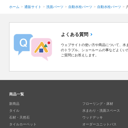
ホーム
>
通販サイト
>
洗面パーツ
>
自動水栓パーツ
>
自動水栓パーツ
>
よくある質問
ウェブサイトの使い方や商品について、水
のトラブル、ショールームの事などよくい
ご質問にお答えします。
商品一覧
新商品
フローリング・床材
タイル
水まわり・洗面スペース
石材・天然石
ウッドデッキ
タイルカーペット
オーダーユニットバス