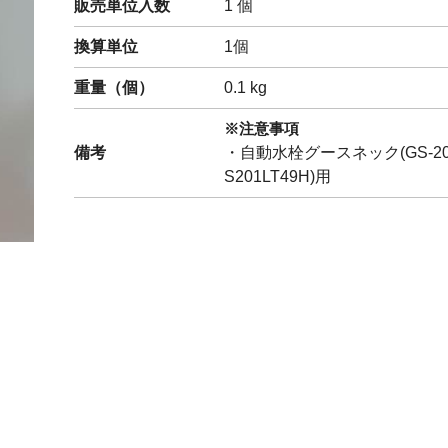
販売単位入数
1 個
閉じる
換算単位
1個
重量（
個
）
0.1
kg
※注意事項
備考
・自動水栓グースネック(GS-201L
S201LT49H)用