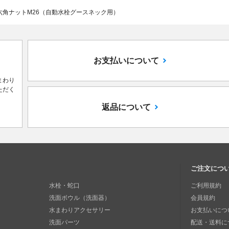
六角ナットM26（自動水栓グースネック用）
お支払いについて
まわり
ただく
返品について
ご注文につ
水栓・蛇口
ご利用規約
洗面ボウル（洗面器）
会員規約
水まわりアクセサリー
お支払いにつ
洗面パーツ
配送・送料に