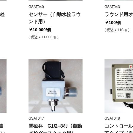
GSAT040
GSAT043
栓
センサー（自動水栓ラウ
ラウンド用オ
ンド用）
￥100
/個
￥10,000
/個
( 税込
￥110
)
/個
( 税込
￥11,000
)
/個
GSAT047
GSAT048
（自
電磁弁 G1/2+8ﾐﾘ（自動
コントロール