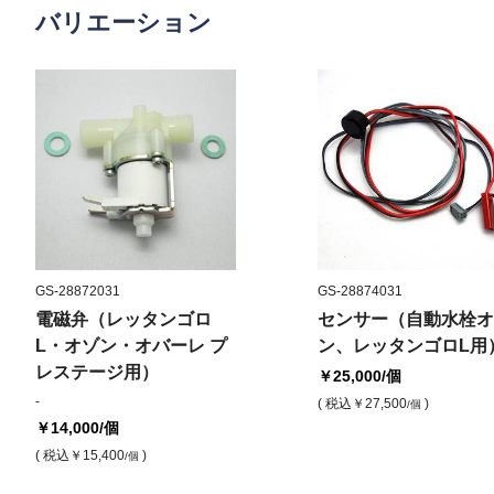
バリエーション
GS-28872031
GS-28874031
電磁弁（レッタンゴロ
センサー（自動水栓オ
L・オゾン・オバーレ プ
ン、レッタンゴロL用
レステージ用）
￥25,000
/個
-
( 税込
￥27,500
)
/個
￥14,000
/個
( 税込
￥15,400
)
/個