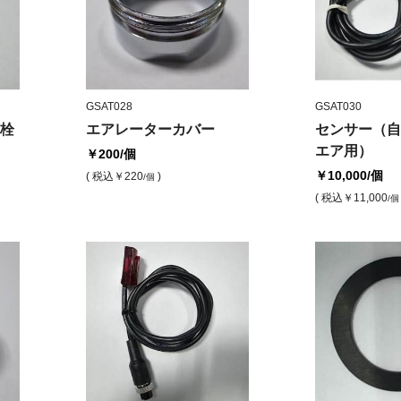
GSAT028
GSAT030
栓
エアレーターカバー
センサー（自
エア用）
￥200
/個
￥10,000
/個
( 税込
￥220
)
/個
( 税込
￥11,000
/個