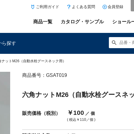
ご利用ガイド
よくある質問
会員登録
商品一覧
カタログ・サンプル
ショール
から探す
角ナットM26（自動水栓グースネック用）
商品番号：GSAT019
にある「お気に入り登録」を押すと登録した商品がここに表示
六角ナットM26（自動水栓グースネ
￥100
販売価格（税別）
／ 個
( 税込
￥110
／個 )