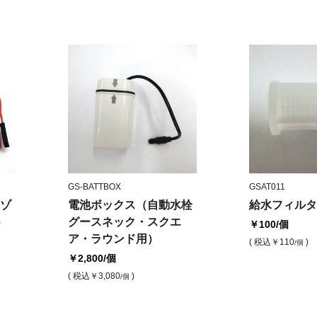
GS-BATTBOX
GSAT011
ゾ
電池ボックス（自動水栓
給水フィルタ
）
グースネック・スクエ
￥100
/個
ア・ラウンド用）
( 税込
￥110
)
/個
￥2,800
/個
( 税込
￥3,080
)
/個