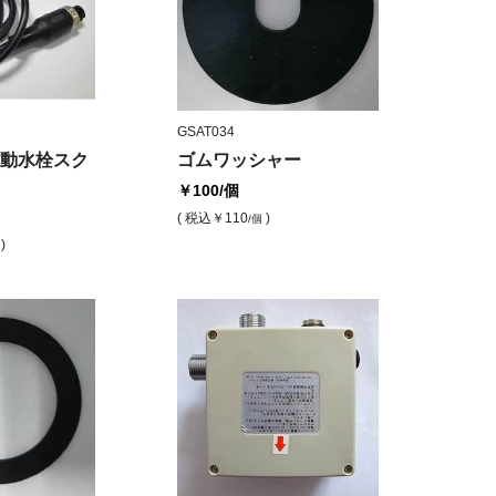
GSAT034
動水栓スク
ゴムワッシャー
￥100
/個
( 税込
￥110
)
/個
)