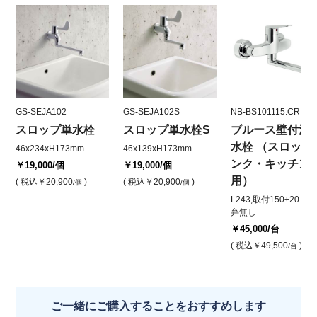
GS-SEJA102
GS-SEJA102S
NB-BS101115.CR
スロップ単水栓
スロップ単水栓S
ブルース壁付混
水栓 （スロップ
46x234xH173mm
46x139xH173mm
ンク・キッチン
￥19,000
/個
￥19,000
/個
用）
( 税込
￥20,900
)
( 税込
￥20,900
)
/個
/個
L243,取付150±20 逆
弁無し
￥45,000
/台
( 税込
￥49,500
)
/台
ご一緒にご購入することをおすすめします