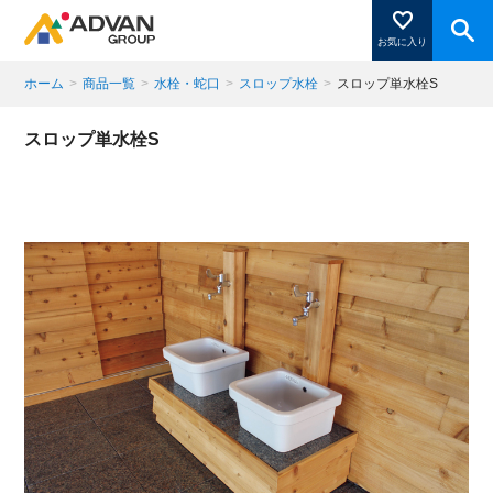
お気に入り
ホーム
>
商品一覧
>
水栓・蛇口
>
スロップ水栓
>
スロップ単水栓S
商品ページにある「お気に入り登録」を押すと登録した
スロップ単水栓S
商品がここに表示されます。
閉じる