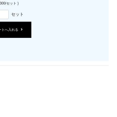
300/セット )
セット
ートへ入れる