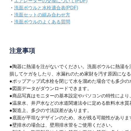
・
エアレーターの交換について(PDF)
・
洗面ボウルと水栓適合表(PDF)
・
洗面セットの組み合わせ方
・
洗面ボウルのよくある質問
注意事項
●陶器に熱湯を注がないでください。洗面ボウルに熱湯を
損してケガをしたり、水漏れのため家財を汚す原因になる
●ポップアップ式水栓を閉じて水を溜めた場合でも多少の
●図面データがダウンロードできます。
●商品写真はモニターの基本設定やパソコンの特性により
●温泉水、井戸水などの水道関連法令に定める飲料水水質
●製造上、多少の寸法誤差があります。
●底面が平坦なデザインのため、水が残る可能性がありま
●壁排水の場合は、壁用排水管をご使用ください。