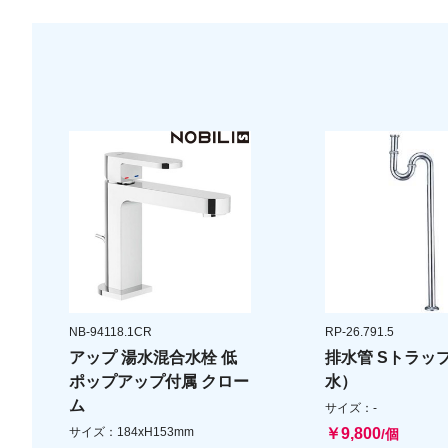
NB-94118.1CR
RP-26.791.5
アップ 湯水混合水栓 低
排水管 Sトラッ
ポップアップ付属 クロー
水）
ム
サイズ：-
サイズ：184xH153mm
￥9,800
/個