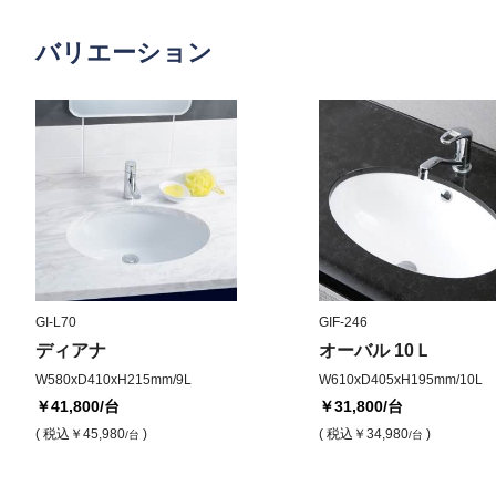
バリエーション
GI-L70
GIF-246
ディアナ
オーバル 10Ｌ
W580xD410xH215mm/9L
W610xD405xH195mm/10L
￥41,800
/台
￥31,800
/台
( 税込
￥45,980
)
( 税込
￥34,980
)
/台
/台