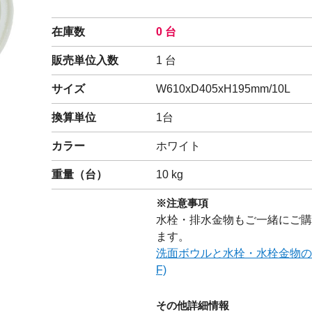
閉じる
在庫数
0 台
販売単位入数
1 台
サイズ
W610xD405xH195mm/10L
換算単位
1台
カラー
ホワイト
重量（
台
）
10
kg
※注意事項
水栓・排水金物もご一緒にご購
ます。
洗面ボウルと水栓・水栓金物の
F)
その他詳細情報