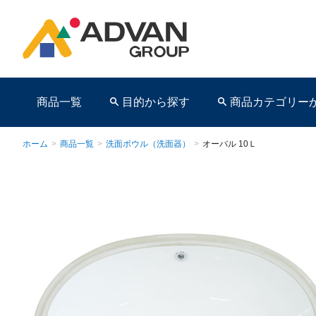
商品一覧
目的から探す
商品カテゴリー
ホーム
>
商品一覧
>
洗面ボウル（洗面器）
>
オーバル 10Ｌ
商品ページ