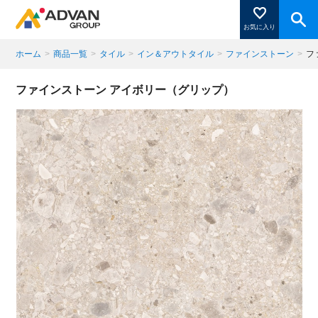
お気に入り
ホーム
>
商品一覧
>
タイル
>
イン＆アウトタイル
>
ファインストーン
>
フ
商品ページにある「お気に入り登録」を押すと登録した
ファインストーン アイボリー（グリップ）
商品がここに表示されます。
閉じる