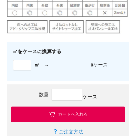
㎡をケースに換算する
㎡
→
ケース
0
数量
ケース
カートへ入れる
ご注文方法