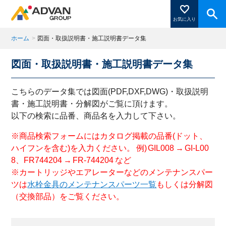
お気に入り
ホーム
>
図面・取扱説明書・施工説明書データ集
図面・取扱説明書・施工説明書データ集
商品ページにある「お気に入り登録」を押すと登録した
商品がここに表示されます。
こちらのデータ集では図面(PDF,DXF,DWG)・取扱説明
書・施工説明書・分解図がご覧に頂けます。
以下の検索に品番、商品名を入力して下さい。
閉じる
※商品検索フォームにはカタログ掲載の品番(ドット、
ハイフンを含む)を入力ください。 例) GIL008 → GI-L00
8、FR744204 → FR-744204 など
※カートリッジやエアレーターなどのメンテナンスパー
ツは
水栓金具のメンテナンスパーツ一覧
もしくは分解図
（交換部品）をご覧ください。