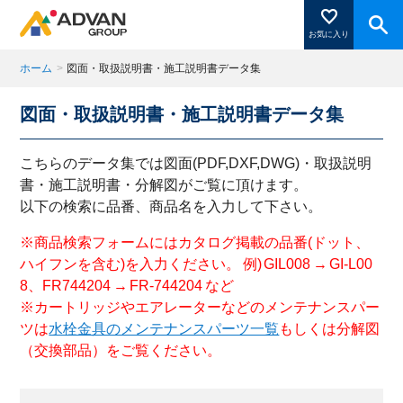
お気に入り
ホーム
>
図面・取扱説明書・施工説明書データ集
図面・取扱説明書・施工説明書データ集
商品ページにある「お気に入り登録」を押すと登録した
商品がここに表示されます。
こちらのデータ集では図面(PDF,DXF,DWG)・取扱説明
書・施工説明書・分解図がご覧に頂けます。
以下の検索に品番、商品名を入力して下さい。
閉じる
※商品検索フォームにはカタログ掲載の品番(ドット、
ハイフンを含む)を入力ください。 例) GIL008 → GI-L00
8、FR744204 → FR-744204 など
※カートリッジやエアレーターなどのメンテナンスパー
ツは
水栓金具のメンテナンスパーツ一覧
もしくは分解図
（交換部品）をご覧ください。