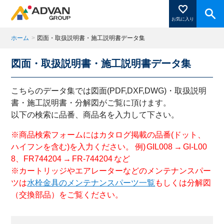
お気に入り
ホーム
>
図面・取扱説明書・施工説明書データ集
図面・取扱説明書・施工説明書データ集
商品ページにある「お気に入り登録」を押すと登録した
商品がここに表示されます。
こちらのデータ集では図面(PDF,DXF,DWG)・取扱説明
書・施工説明書・分解図がご覧に頂けます。
以下の検索に品番、商品名を入力して下さい。
閉じる
※商品検索フォームにはカタログ掲載の品番(ドット、
ハイフンを含む)を入力ください。 例) GIL008 → GI-L00
8、FR744204 → FR-744204 など
※カートリッジやエアレーターなどのメンテナンスパー
ツは
水栓金具のメンテナンスパーツ一覧
もしくは分解図
（交換部品）をご覧ください。