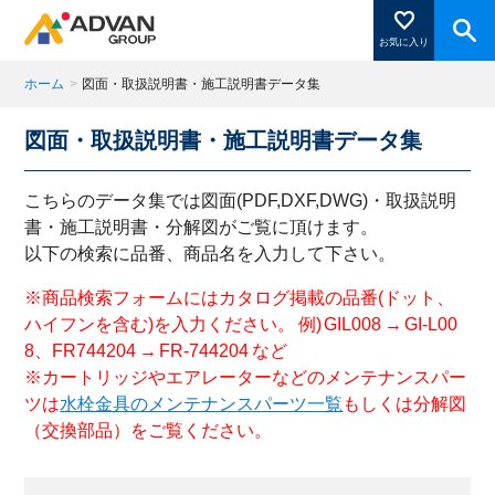
お気に入り
ホーム
>
図面・取扱説明書・施工説明書データ集
図面・取扱説明書・施工説明書データ集
商品ページにある「お気に入り登録」を押すと登録した
商品がここに表示されます。
こちらのデータ集では図面(PDF,DXF,DWG)・取扱説明
書・施工説明書・分解図がご覧に頂けます。
以下の検索に品番、商品名を入力して下さい。
閉じる
※商品検索フォームにはカタログ掲載の品番(ドット、
ハイフンを含む)を入力ください。 例) GIL008 → GI-L00
8、FR744204 → FR-744204 など
※カートリッジやエアレーターなどのメンテナンスパー
ツは
水栓金具のメンテナンスパーツ一覧
もしくは分解図
（交換部品）をご覧ください。